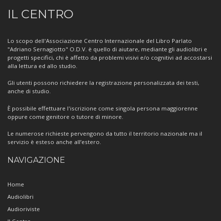
Informazioni
IL CENTRO
sul
Centro
Lo scopo dell'Associazione Centro Internazionale del Libro Parlato
"Adriano Sernagiotto" O.D.V. è quello di aiutare, mediante gli audiolibri e
progetti specifici, chi è affetto da problemi visivi e/o cognitivi ad accostarsi
alla lettura ed allo studio.
Gli utenti possono richiedere la registrazione personalizzata dei testi,
anche di studio.
È possibile effettuare l'iscrizione come singola persona maggiorenne
oppure come genitore o tutore di minore.
Le numerose richieste pervengono da tutto il territorio nazionale ma il
servizio è esteso anche all’estero.
NAVIGAZIONE
Home
Audiolibri
Audioriviste