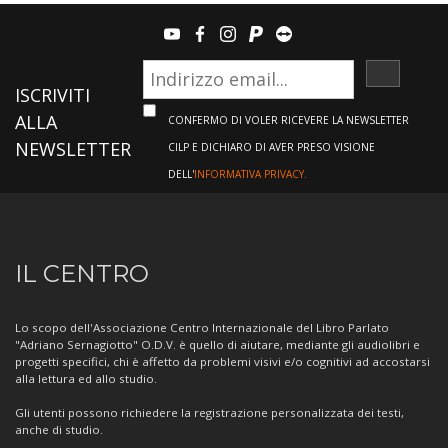
youtube
facebook
instagram
paypal
teamviewer
ISCRIVI
ISCRIVITI
ALLA
CONFERMO DI VOLER RICEVERE LA NEWSLETTER
NEWSLETTER
CILP E DICHIARO DI AVER PRESO VISIONE
DELL'
INFORMATIVA PRIVACY.
Informazioni
IL CENTRO
sul
Centro
Lo scopo dell'Associazione Centro Internazionale del Libro Parlato
"Adriano Sernagiotto" O.D.V. è quello di aiutare, mediante gli audiolibri e
progetti specifici, chi è affetto da problemi visivi e/o cognitivi ad accostarsi
alla lettura ed allo studio.
Gli utenti possono richiedere la registrazione personalizzata dei testi,
anche di studio.