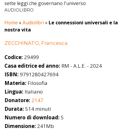
sette leggi che governano l'universo
AUDIOLIBRO
Home
»
Audiolibri
»
Le connessioni universali e la
nostra vita
ZECCHINATO, Francesca
Codice:
29499
Casa editrice ed anno:
RM - A.L.E. - 2024
ISBN:
9791280427694
Materia:
Filosofia
Lingua:
Italiano
Donatore:
2147
Durata:
514 minuti
Numero di download:
5
Dimensione:
241Mb