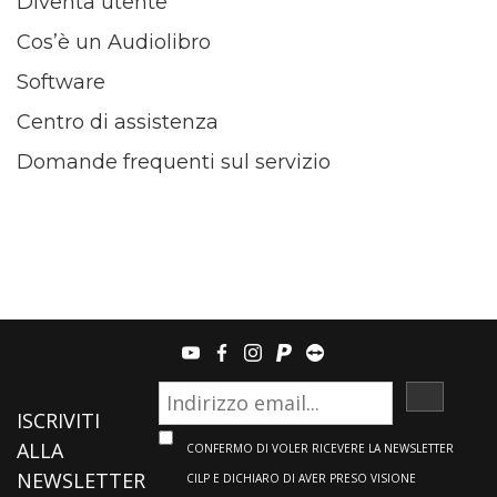
Diventa utente
Cos’è un Audiolibro
Software
Centro di assistenza
Domande frequenti sul servizio
youtube
facebook
instagram
paypal
teamviewer
ISCRIVI
ISCRIVITI
ALLA
CONFERMO DI VOLER RICEVERE LA NEWSLETTER
NEWSLETTER
CILP E DICHIARO DI AVER PRESO VISIONE