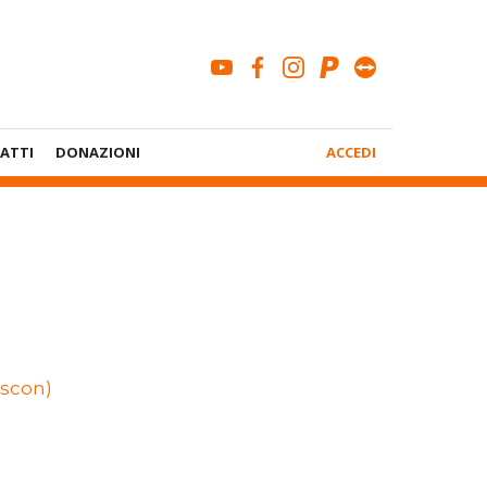
youtube
facebook
instagram
paypal
teamviewe
Menù
ATTI
DONAZIONI
ACCEDI
Account
escon)