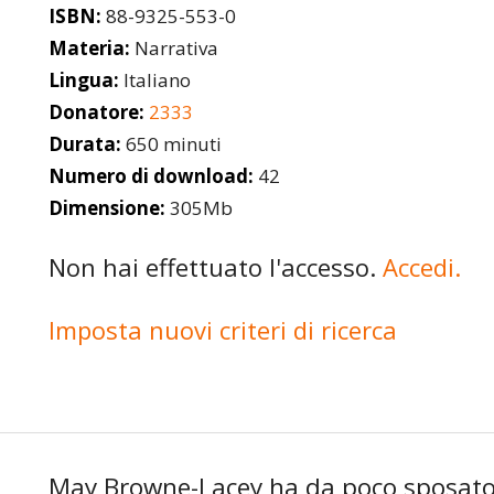
ISBN:
88-9325-553-0
Materia:
Narrativa
Lingua:
Italiano
Donatore:
2333
Durata:
650 minuti
Numero di download:
42
Dimensione:
305Mb
Non hai effettuato l'accesso.
Accedi.
Imposta nuovi criteri di ricerca
May Browne-Lacey ha da poco sposato 