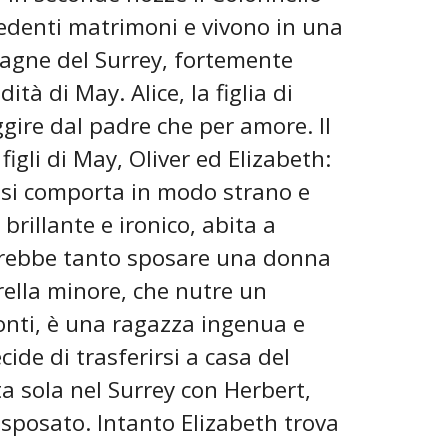
cedenti matrimoni e vivono in una
pagne del Surrey, fortemente
tà di May. Alice, la figlia di
ggire dal padre che per amore. Il
gli di May, Oliver ed Elizabeth:
 si comporta in modo strano e
rillante e ironico, abita a
orrebbe tanto sposare una donna
rella minore, che nutre un
ronti, è una ragazza ingenua e
de di trasferirsi a casa del
ta sola nel Surrey con Herbert,
 sposato. Intanto Elizabeth trova