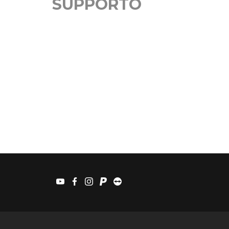
SUPPORTO
youtube
facebook
instagram
paypal
teamviewer