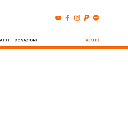
youtube
facebook
instagram
paypal
teamviewe
Menù
ATTI
DONAZIONI
ACCEDI
Account