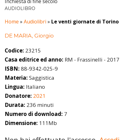
Inchiesta di fine secolo
AUDIOLIBRO
Home
»
Audiolibri
»
Le venti giornate di Torino
DE MARIA, Giorgio
Codice:
23215
Casa editrice ed anno:
RM - Frassinelli - 2017
ISBN:
88-9342-025-9
Materia:
Saggistica
Lingua:
Italiano
Donatore:
2021
Durata:
236 minuti
Numero di download:
7
Dimensione:
111Mb
Non hai effettuato l'accesso.
Accedi.