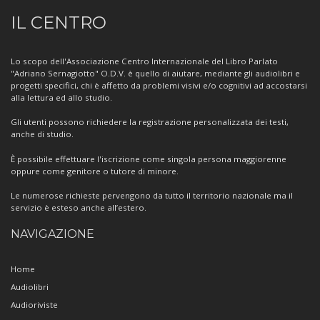
Informazioni
IL CENTRO
sul
Centro
Lo scopo dell'Associazione Centro Internazionale del Libro Parlato
"Adriano Sernagiotto" O.D.V. è quello di aiutare, mediante gli audiolibri e
progetti specifici, chi è affetto da problemi visivi e/o cognitivi ad accostarsi
alla lettura ed allo studio.
Gli utenti possono richiedere la registrazione personalizzata dei testi,
anche di studio.
È possibile effettuare l'iscrizione come singola persona maggiorenne
oppure come genitore o tutore di minore.
Le numerose richieste pervengono da tutto il territorio nazionale ma il
servizio è esteso anche all’estero.
NAVIGAZIONE
Home
Audiolibri
Audioriviste