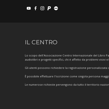
youtube
facebook
instagram
paypal
teamviewer
Informazioni
IL CENTRO
sul
Centro
Lo scopo dell'Associazione Centro Internazionale del Libro Par
audiolibri e progetti specifici, chi è affetto da problemi visivi e
Gli utenti possono richiedere la registrazione personalizzata de
È possibile effettuare l'iscrizione come singola persona mag
Le numerose richieste pervengono da tutto il territorio nazion