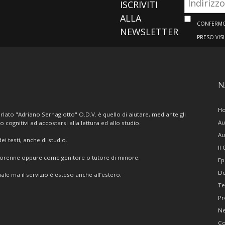
ISCRIVITI
ALLA
CONFERMO 
NEWSLETTER
PRESO VIS
N
H
lato "Adriano Sernagiotto" O.D.V. è quello di aiutare, mediante gli
Au
/o cognitivi ad accostarsi alla lettura ed allo studio.
Au
i testi, anche di studio.
Il
giorenne oppure come genitore o tutore di minore.
Ep
Do
ale ma il servizio è esteso anche all’estero.
Te
Pr
N
Co