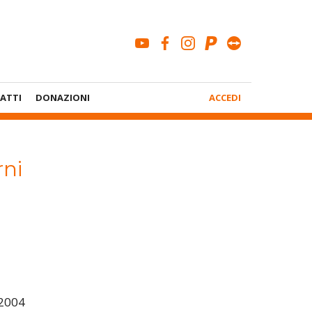
youtube
facebook
instagram
paypal
teamviewe
Menù
ATTI
DONAZIONI
ACCEDI
Account
rni
2004