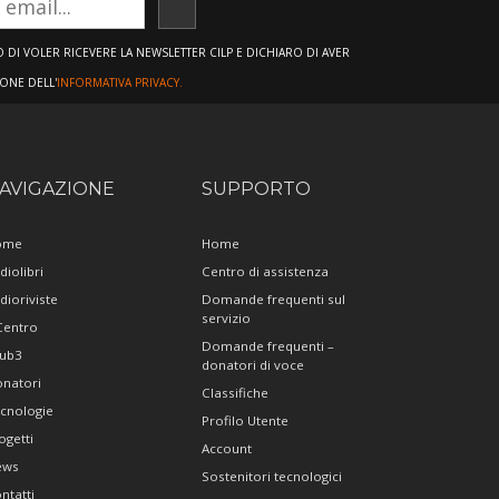
ISCRIVITI
DI VOLER RICEVERE LA NEWSLETTER CILP E DICHIARO DI AVER
IONE DELL'
INFORMATIVA PRIVACY.
AVIGAZIONE
SUPPORTO
ome
Home
diolibri
Centro di assistenza
dioriviste
Domande frequenti sul
servizio
 Centro
Domande frequenti –
ub3
donatori di voce
natori
Classifiche
cnologie
Profilo Utente
ogetti
Account
ews
Sostenitori tecnologici
ntatti