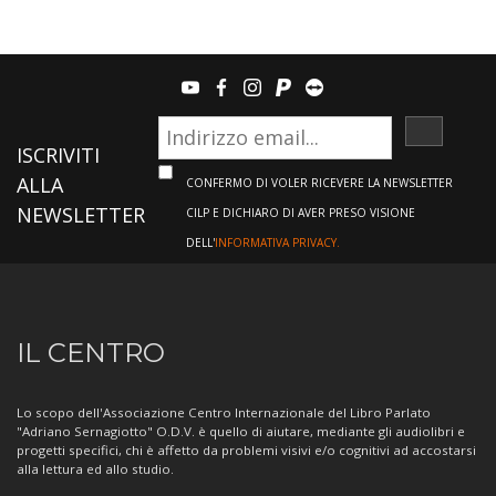
youtube
facebook
instagram
paypal
teamviewer
ISCRIVI
ISCRIVITI
ALLA
CONFERMO DI VOLER RICEVERE LA NEWSLETTER
NEWSLETTER
CILP E DICHIARO DI AVER PRESO VISIONE
DELL'
INFORMATIVA PRIVACY.
Informazioni
IL CENTRO
sul
Centro
Lo scopo dell'Associazione Centro Internazionale del Libro Parlato
"Adriano Sernagiotto" O.D.V. è quello di aiutare, mediante gli audiolibri e
progetti specifici, chi è affetto da problemi visivi e/o cognitivi ad accostarsi
alla lettura ed allo studio.