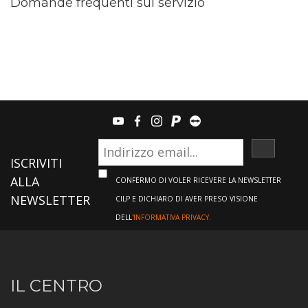
Domande frequenti sul servizio
youtube
facebook
instagram
paypal
teamviewer
ISCRIVI
ISCRIVITI
ALLA
CONFERMO DI VOLER RICEVERE LA NEWSLETTER
NEWSLETTER
CILP E DICHIARO DI AVER PRESO VISIONE
DELL'
INFORMATIVA PRIVACY.
Informazioni
IL CENTRO
sul