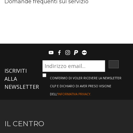
Domande frequenti sul servizio
youtube
facebook
instagram
paypal
teamviewer
ISCRIVI
ISCRIVITI
ALLA
CONFERMO DI VOLER RICEVERE LA NEWSLETTER
NEWSLETTER
CILP E DICHIARO DI AVER PRESO VISIONE
DELL'
INFORMATIVA PRIVACY.
Informazioni
IL CENTRO
sul