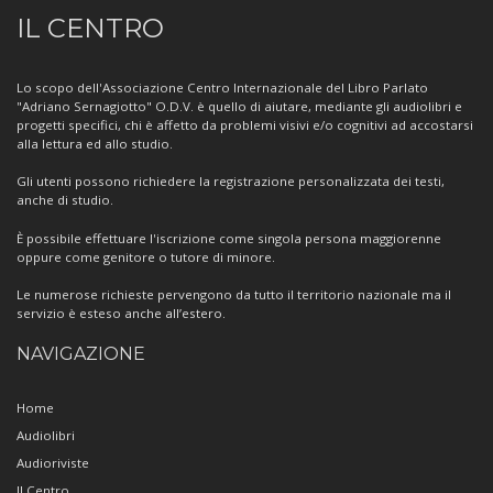
Informazioni
IL CENTRO
sul
Centro
Lo scopo dell'Associazione Centro Internazionale del Libro Parlato
"Adriano Sernagiotto" O.D.V. è quello di aiutare, mediante gli audiolibri e
progetti specifici, chi è affetto da problemi visivi e/o cognitivi ad accostarsi
alla lettura ed allo studio.
Gli utenti possono richiedere la registrazione personalizzata dei testi,
anche di studio.
È possibile effettuare l'iscrizione come singola persona maggiorenne
oppure come genitore o tutore di minore.
Le numerose richieste pervengono da tutto il territorio nazionale ma il
servizio è esteso anche all’estero.
NAVIGAZIONE
Home
Audiolibri
Audioriviste
Il Centro