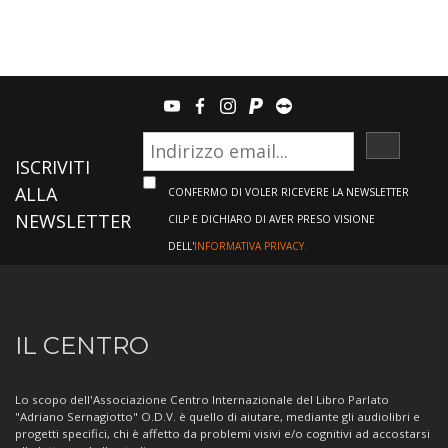
youtube
facebook
instagram
paypal
teamviewer
ISCRIVI
ISCRIVITI
ALLA
CONFERMO DI VOLER RICEVERE LA NEWSLETTER
NEWSLETTER
CILP E DICHIARO DI AVER PRESO VISIONE
DELL'
INFORMATIVA PRIVACY.
Informazioni
IL CENTRO
sul
Centro
Lo scopo dell'Associazione Centro Internazionale del Libro Parlato
"Adriano Sernagiotto" O.D.V. è quello di aiutare, mediante gli audiolibri e
progetti specifici, chi è affetto da problemi visivi e/o cognitivi ad accostarsi