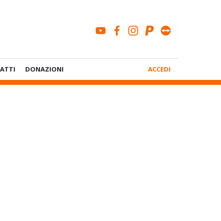
youtube
facebook
instagram
paypal
teamviewe
Menù
ATTI
DONAZIONI
ACCEDI
Account