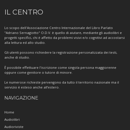
Informazioni
IL CENTRO
sul
Centro
Lo scopo dell'Associazione Centro Internazionale del Libro Parlato
"Adriano Sernagiotto" O.D.V. è quello di aiutare, mediante gli audiolibri e
progetti specifici, chi è affetto da problemi visivi e/o cognitivi ad accostarsi
alla lettura ed allo studio.
Gli utenti possono richiedere la registrazione personalizzata dei testi,
anche di studio.
È possibile effettuare l'iscrizione come singola persona maggiorenne
oppure come genitore o tutore di minore.
Le numerose richieste pervengono da tutto il territorio nazionale ma il
servizio è esteso anche all’estero.
NAVIGAZIONE
Home
Audiolibri
Audioriviste