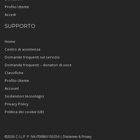
Profilo Utente
Accedi
SUPPORTO
Home
Centro di assistenza
Domande frequenti sul servizio
Domande frequenti – donatori di voce
Classifiche
Profilo Utente
Account
Sostenitori tecnologici
Privacy Policy
Politica dei cookie (UE)
Copyright
©2026 C.I.L.P. P. IVA IT00865150254 | Disclaimer & Privacy