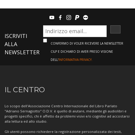
youtube
facebook
instagram
paypal
teamviewer
ISCRIVI
ISCRIVITI
ALLA
CONFERMO DI VOLER RICEVERE LA NEWSLETTER
NEWSLETTER
CILP E DICHIARO DI AVER PRESO VISIONE
DELL'
INFORMATIVA PRIVACY.
Informazioni
IL CENTRO
sul
Centro
Lo scopo dell'Associazione Centro Internazionale del Libro Parlato
"Adriano Sernagiotto" O.D.V. è quello di aiutare, mediante gli audiolibri e
progetti specifici, chi è affetto da problemi visivi e/o cognitivi ad accostarsi
alla lettura ed allo studio.
Gli utenti possono richiedere la registrazione personalizzata dei testi,