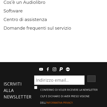
Cos’è un Audiolibro
Software
Centro di assistenza
Domande frequenti sul servizio
youtube
facebook
instagram
paypal
teamviewer
ISCRIVI
ISCRIVITI
ALLA
CONFERMO DI VOLER RICEVERE LA NEWSLETTER
NEWSLETTER
CILP E DICHIARO DI AVER PRESO VISIONE
DELL'
INFORMATIVA PRIVACY.