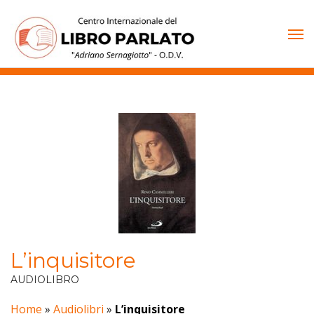
Vai
al
contenuto
L’inquisitore
AUDIOLIBRO
Home
»
Audiolibri
»
L’inquisitore