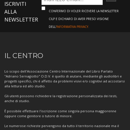
ISCRIVI
ISCRIVITI
ALLA
CONFERMO DI VOLER RICEVERE LA NEWSLETTER
NEWSLETTER
CILP E DICHIARO DI AVER PRESO VISIONE
DELL'
INFORMATIVA PRIVACY.
Informazioni
IL CENTRO
sul
Centro
Lo scopo dell'Associazione Centro Internazionale del Libro Parlato
"Adriano Sernagiotto" O.D.V. è quello di aiutare, mediante gli audiolibri e
progetti specifici, chi è affetto da problemi visivi e/o cognitivi ad accostarsi
alla lettura ed allo studio.
Gli utenti possono richiedere la registrazione personalizzata dei testi,
anche di studio.
È possibile effettuare l'iscrizione come singola persona maggiorenne
oppure come genitore o tutore di minore.
Le numerose richieste pervengono da tutto il territorio nazionale ma il