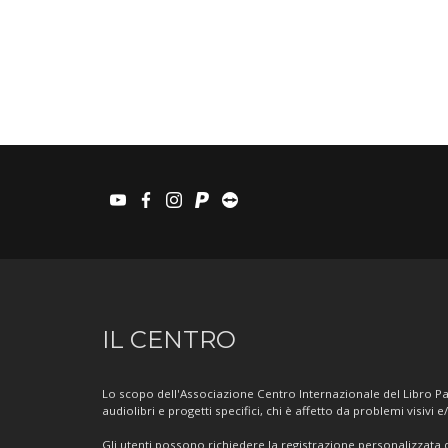
youtube
facebook
instagram
paypal
teamviewer
Informazioni
IL CENTRO
sul
Centro
Lo scopo dell'Associazione Centro Internazionale del Libro Par
audiolibri e progetti specifici, chi è affetto da problemi visivi e
Gli utenti possono richiedere la registrazione personalizzata de