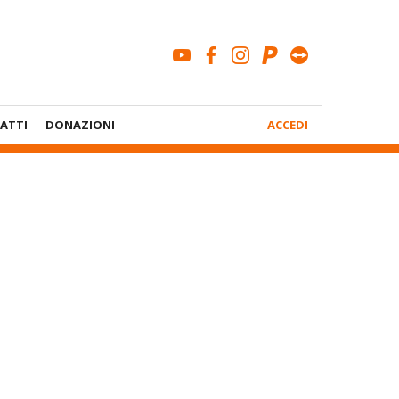
youtube
facebook
instagram
paypal
teamviewe
Menù
ATTI
DONAZIONI
ACCEDI
Account