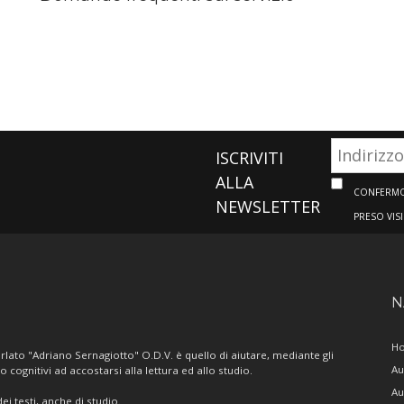
ISCRIVITI
ALLA
CONFERMO 
NEWSLETTER
PRESO VIS
N
H
lato "Adriano Sernagiotto" O.D.V. è quello di aiutare, mediante gli
Au
/o cognitivi ad accostarsi alla lettura ed allo studio.
Au
i testi, anche di studio.