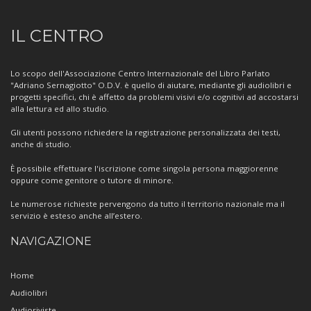
Informazioni
IL CENTRO
sul
Centro
Lo scopo dell'Associazione Centro Internazionale del Libro Parlato
"Adriano Sernagiotto" O.D.V. è quello di aiutare, mediante gli audiolibri e
progetti specifici, chi è affetto da problemi visivi e/o cognitivi ad accostarsi
alla lettura ed allo studio.
Gli utenti possono richiedere la registrazione personalizzata dei testi,
anche di studio.
È possibile effettuare l'iscrizione come singola persona maggiorenne
oppure come genitore o tutore di minore.
Le numerose richieste pervengono da tutto il territorio nazionale ma il
servizio è esteso anche all’estero.
NAVIGAZIONE
Home
Audiolibri
Audioriviste