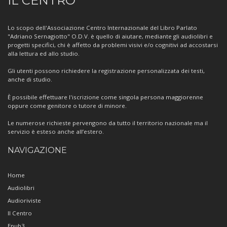
IL CENTRO
sul
Centro
Lo scopo dell'Associazione Centro Internazionale del Libro Parlato
"Adriano Sernagiotto" O.D.V. è quello di aiutare, mediante gli audiolibri e
progetti specifici, chi è affetto da problemi visivi e/o cognitivi ad accostarsi
alla lettura ed allo studio.
Gli utenti possono richiedere la registrazione personalizzata dei testi,
anche di studio.
È possibile effettuare l'iscrizione come singola persona maggiorenne
oppure come genitore o tutore di minore.
Le numerose richieste pervengono da tutto il territorio nazionale ma il
servizio è esteso anche all’estero.
NAVIGAZIONE
Home
Audiolibri
Audioriviste
Il Centro
Epub3