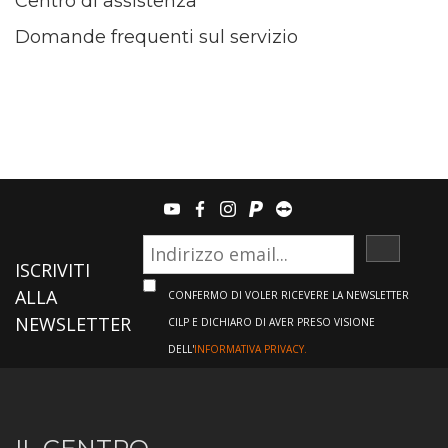
Centro di assistenza
Domande frequenti sul servizio
youtube
facebook
instagram
paypal
teamviewer
ISCRIVI
ISCRIVITI
ALLA
CONFERMO DI VOLER RICEVERE LA NEWSLETTER
NEWSLETTER
CILP E DICHIARO DI AVER PRESO VISIONE
DELL'
INFORMATIVA PRIVACY.
Informazioni