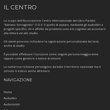
Informazioni
IL CENTRO
sul
Centro
Lo scopo dell'Associazione Centro Internazionale del Libro Parlato
"Adriano Sernagiotto" O.D.V. è quello di aiutare, mediante gli audiolibri e
progetti specifici, chi è affetto da problemi visivi e/o cognitivi ad accostarsi
alla lettura ed allo studio.
Gli utenti possono richiedere la registrazione personalizzata dei testi,
anche di studio.
È possibile effettuare l'iscrizione come singola persona maggiorenne
oppure come genitore o tutore di minore.
Le numerose richieste pervengono da tutto il territorio nazionale ma il
servizio è esteso anche all’estero.
NAVIGAZIONE
Home
Audiolibri
Audioriviste