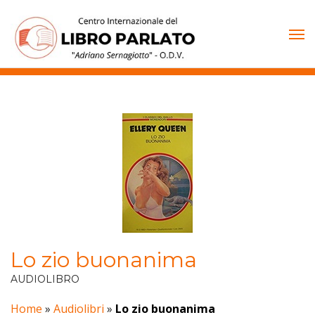
Vai
al
contenuto
Lo zio buonanima
AUDIOLIBRO
Home
»
Audiolibri
»
Lo zio buonanima