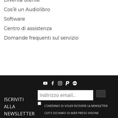
Diventa utente
Cos’è un Audiolibro
Software
Centro di assistenza
Domande frequenti sul servizio
youtube
facebook
instagram
paypal
teamviewer
ISCRIVI
ISCRIVITI
ALLA
CONFERMO DI VOLER RICEVERE LA NEWSLETTER
NEWSLETTER
CILP E DICHIARO DI AVER PRESO VISIONE