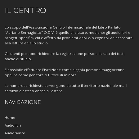
Informazioni
IL CENTRO
sul
Centro
Lo scopo dell'Associazione Centro Internazionale del Libro Parlato
"Adriano Sernagiotto" O.D.V. è quello di aiutare, mediante gli audiolibri e
progetti specifici, chi è affetto da problemi visivi e/o cognitivi ad accostarsi
alla lettura ed allo studio.
Gli utenti possono richiedere la registrazione personalizzata dei testi,
anche di studio.
È possibile effettuare l'iscrizione come singola persona maggiorenne
oppure come genitore o tutore di minore.
Le numerose richieste pervengono da tutto il territorio nazionale ma il
servizio è esteso anche all’estero.
NAVIGAZIONE
Home
Audiolibri
Audioriviste