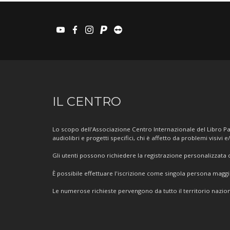
youtube
facebook
instagram
paypal
teamviewer
Informazioni
IL CENTRO
sul
Centro
Lo scopo dell'Associazione Centro Internazionale del Libro Par
audiolibri e progetti specifici, chi è affetto da problemi visivi e
Gli utenti possono richiedere la registrazione personalizzata de
È possibile effettuare l'iscrizione come singola persona mag
Le numerose richieste pervengono da tutto il territorio nazion