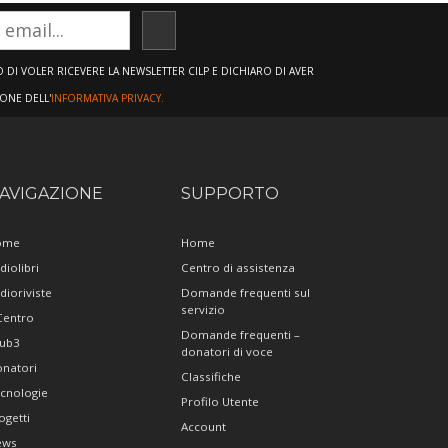
ISCRIVITI
DI VOLER RICEVERE LA NEWSLETTER CILP E DICHIARO DI AVER
IONE DELL'
INFORMATIVA PRIVACY.
AVIGAZIONE
SUPPORTO
ome
Home
diolibri
Centro di assistenza
dioriviste
Domande frequenti sul
servizio
 Centro
Domande frequenti –
ub3
donatori di voce
natori
Classifiche
cnologie
Profilo Utente
ogetti
Account
ews