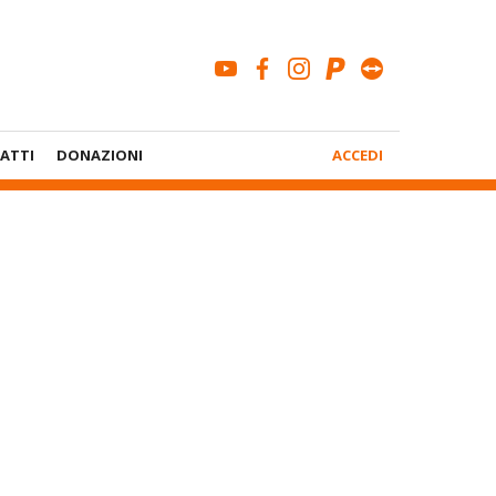
youtube
facebook
instagram
paypal
teamviewe
Menù
ATTI
DONAZIONI
ACCEDI
Account