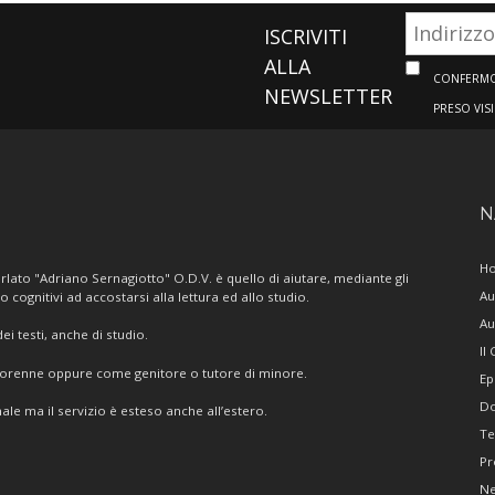
ISCRIVITI
ALLA
CONFERMO 
NEWSLETTER
PRESO VIS
N
H
lato "Adriano Sernagiotto" O.D.V. è quello di aiutare, mediante gli
Au
/o cognitivi ad accostarsi alla lettura ed allo studio.
Au
i testi, anche di studio.
Il
giorenne oppure come genitore o tutore di minore.
Ep
Do
ale ma il servizio è esteso anche all’estero.
Te
Pr
N