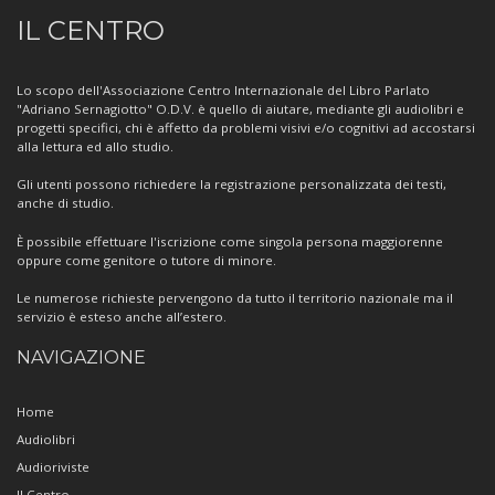
Informazioni
IL CENTRO
sul
Centro
Lo scopo dell'Associazione Centro Internazionale del Libro Parlato
"Adriano Sernagiotto" O.D.V. è quello di aiutare, mediante gli audiolibri e
progetti specifici, chi è affetto da problemi visivi e/o cognitivi ad accostarsi
alla lettura ed allo studio.
Gli utenti possono richiedere la registrazione personalizzata dei testi,
anche di studio.
È possibile effettuare l'iscrizione come singola persona maggiorenne
oppure come genitore o tutore di minore.
Le numerose richieste pervengono da tutto il territorio nazionale ma il
servizio è esteso anche all’estero.
NAVIGAZIONE
Home
Audiolibri
Audioriviste
Il Centro