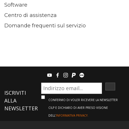
Software
Centro di assistenza
Domande frequenti sul servizio
youtube
facebook
instagram
paypal
teamviewer
ISCRIVI
ISCRIVITI
ALLA
CONFERMO DI VOLER RICEVERE LA NEWSLETTER
NEWSLETTER
CILP E DICHIARO DI AVER PRESO VISIONE
DELL'
INFORMATIVA PRIVACY.