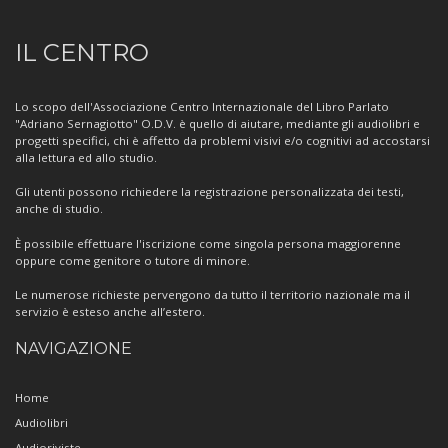
Informazioni
IL CENTRO
sul
Centro
Lo scopo dell'Associazione Centro Internazionale del Libro Parlato
"Adriano Sernagiotto" O.D.V. è quello di aiutare, mediante gli audiolibri e
progetti specifici, chi è affetto da problemi visivi e/o cognitivi ad accostarsi
alla lettura ed allo studio.
Gli utenti possono richiedere la registrazione personalizzata dei testi,
anche di studio.
È possibile effettuare l'iscrizione come singola persona maggiorenne
oppure come genitore o tutore di minore.
Le numerose richieste pervengono da tutto il territorio nazionale ma il
servizio è esteso anche all’estero.
NAVIGAZIONE
Home
Audiolibri
Audioriviste