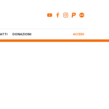
youtube
facebook
instagram
paypal
teamviewe
Menù
ATTI
DONAZIONI
ACCEDI
Account