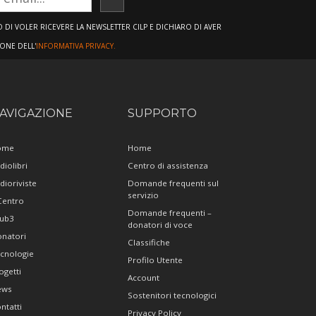
ISCRIVITI
DI VOLER RICEVERE LA NEWSLETTER CILP E DICHIARO DI AVER
IONE DELL'
INFORMATIVA PRIVACY.
AVIGAZIONE
SUPPORTO
ome
Home
diolibri
Centro di assistenza
dioriviste
Domande frequenti sul
servizio
 Centro
Domande frequenti –
ub3
donatori di voce
natori
Classifiche
cnologie
Profilo Utente
ogetti
Account
ews
Sostenitori tecnologici
ntatti
Privacy Policy