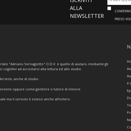
ALLA
CONFERMO 
NEWSLETTER
PRESO VIS
N
H
lato "Adriano Sernagiotto" O.D.V. è quello di aiutare, mediante gli
Au
/o cognitivi ad accostarsi alla lettura ed allo studio.
Au
i testi, anche di studio.
Il
giorenne oppure come genitore o tutore di minore.
Ep
Do
ale ma il servizio è esteso anche all’estero.
Te
Pr
N
Co