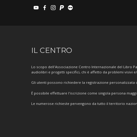
youtube
facebook
instagram
paypal
teamviewer
Informazioni
IL CENTRO
sul
Centro
Lo scopo dell'Associazione Centro Internazionale del Libro Par
audiolibri e progetti specifici, chi è affetto da problemi visivi e
Gli utenti possono richiedere la registrazione personalizzata de
È possibile effettuare l'iscrizione come singola persona mag
Le numerose richieste pervengono da tutto il territorio nazion