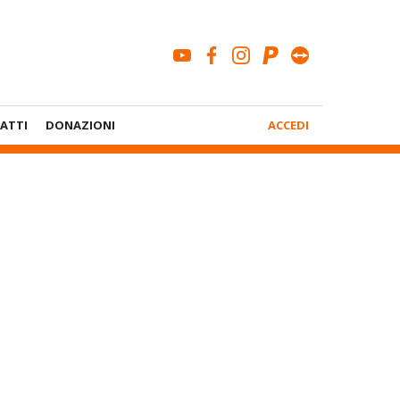
youtube
facebook
instagram
paypal
teamviewe
Menù
ATTI
DONAZIONI
ACCEDI
Account