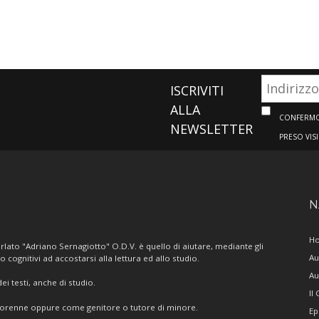
ISCRIVITI
ALLA
CONFERMO 
NEWSLETTER
PRESO VIS
N
H
lato "Adriano Sernagiotto" O.D.V. è quello di aiutare, mediante gli
Au
/o cognitivi ad accostarsi alla lettura ed allo studio.
Au
i testi, anche di studio.
Il
giorenne oppure come genitore o tutore di minore.
Ep