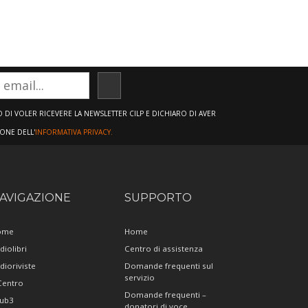
ISCRIVITI
DI VOLER RICEVERE LA NEWSLETTER CILP E DICHIARO DI AVER
IONE DELL'
INFORMATIVA PRIVACY.
AVIGAZIONE
SUPPORTO
ome
Home
diolibri
Centro di assistenza
dioriviste
Domande frequenti sul
servizio
 Centro
Domande frequenti –
ub3
donatori di voce