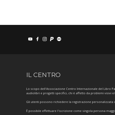
youtube
facebook
instagram
paypal
teamviewer
Informazioni
IL CENTRO
sul
Centro
Lo scopo dell'Associazione Centro Internazionale del Libro Par
audiolibri e progetti specifici, chi è affetto da problemi visivi e
Gli utenti possono richiedere la registrazione personalizzata de
È possibile effettuare l'iscrizione come singola persona mag