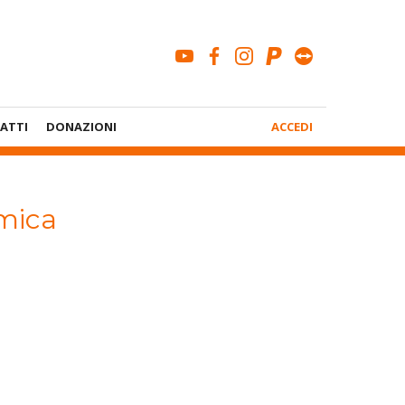
youtube
facebook
instagram
paypal
teamviewe
Menù
ATTI
DONAZIONI
ACCEDI
Account
amica