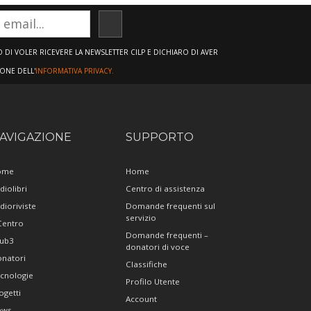
ISCRIVITI
DI VOLER RICEVERE LA NEWSLETTER CILP E DICHIARO DI AVER
IONE DELL'
INFORMATIVA PRIVACY.
AVIGAZIONE
SUPPORTO
ome
Home
diolibri
Centro di assistenza
dioriviste
Domande frequenti sul
servizio
 Centro
Domande frequenti –
ub3
donatori di voce
natori
Classifiche
cnologie
Profilo Utente
ogetti
Account
ews