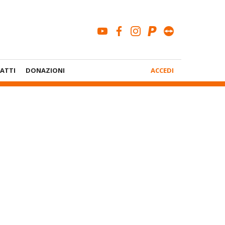
youtube
facebook
instagram
paypal
teamviewe
Menù
ATTI
DONAZIONI
ACCEDI
Account