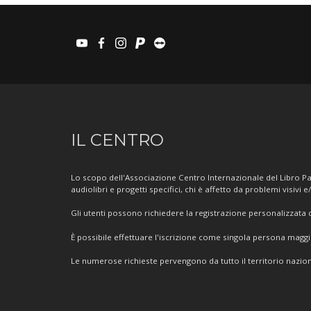
youtube
facebook
instagram
paypal
teamviewer
Informazioni
IL CENTRO
sul
Centro
Lo scopo dell'Associazione Centro Internazionale del Libro Par
audiolibri e progetti specifici, chi è affetto da problemi visivi e
Gli utenti possono richiedere la registrazione personalizzata de
È possibile effettuare l'iscrizione come singola persona mag
Le numerose richieste pervengono da tutto il territorio nazion