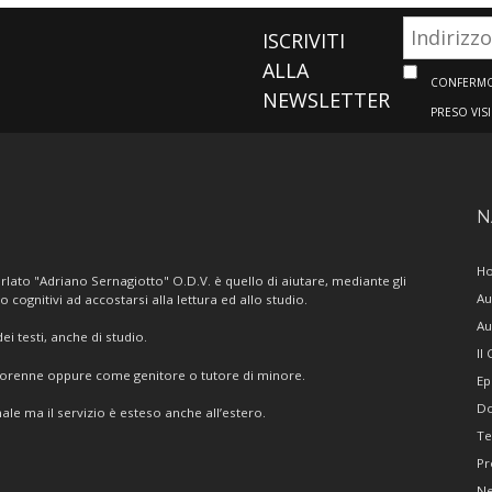
ISCRIVITI
ALLA
CONFERMO 
NEWSLETTER
PRESO VIS
N
H
lato "Adriano Sernagiotto" O.D.V. è quello di aiutare, mediante gli
Au
/o cognitivi ad accostarsi alla lettura ed allo studio.
Au
i testi, anche di studio.
Il
giorenne oppure come genitore o tutore di minore.
Ep
Do
ale ma il servizio è esteso anche all’estero.
Te
Pr
N