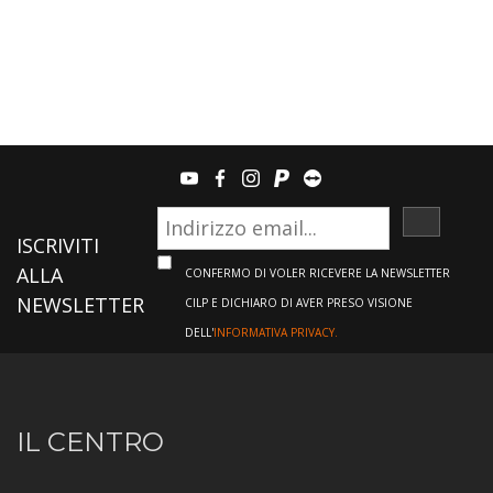
youtube
facebook
instagram
paypal
teamviewer
ISCRIVI
ISCRIVITI
ALLA
CONFERMO DI VOLER RICEVERE LA NEWSLETTER
NEWSLETTER
CILP E DICHIARO DI AVER PRESO VISIONE
DELL'
INFORMATIVA PRIVACY.
Informazioni
IL CENTRO
sul