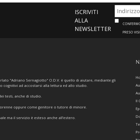
ISCRIVITI
ALLA
CONFERMO 
NEWSLETTER
PRESO VIS
N
H
lato "Adriano Sernagiotto" O.D.V. è quello di aiutare, mediante gli
Au
/o cognitivi ad accostarsi alla lettura ed allo studio.
Au
i testi, anche di studio.
Il
giorenne oppure come genitore o tutore di minore.
Ep
Do
ale ma il servizio è esteso anche all’estero.
Te
Pr
N