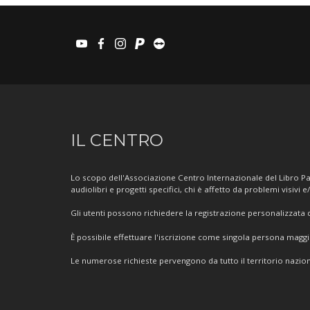
youtube
facebook
instagram
paypal
teamviewer
Informazioni
IL CENTRO
sul
Centro
Lo scopo dell'Associazione Centro Internazionale del Libro Par
audiolibri e progetti specifici, chi è affetto da problemi visivi e
Gli utenti possono richiedere la registrazione personalizzata de
È possibile effettuare l'iscrizione come singola persona mag
Le numerose richieste pervengono da tutto il territorio nazion