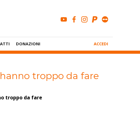
youtube
facebook
instagram
paypal
teamviewe
Menù
ATTI
DONAZIONI
ACCEDI
Account
 hanno troppo da fare
o troppo da fare