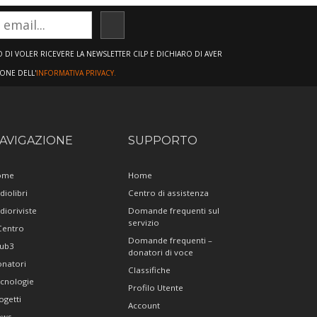
ISCRIVITI
DI VOLER RICEVERE LA NEWSLETTER CILP E DICHIARO DI AVER
IONE DELL'
INFORMATIVA PRIVACY.
AVIGAZIONE
SUPPORTO
ome
Home
diolibri
Centro di assistenza
dioriviste
Domande frequenti sul
servizio
 Centro
Domande frequenti –
ub3
donatori di voce
natori
Classifiche
cnologie
Profilo Utente
ogetti
Account
ews