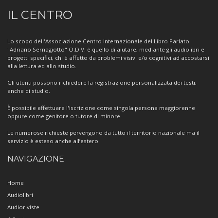
Informazioni
IL CENTRO
sul
Centro
Lo scopo dell'Associazione Centro Internazionale del Libro Parlato
"Adriano Sernagiotto" O.D.V. è quello di aiutare, mediante gli audiolibri e
progetti specifici, chi è affetto da problemi visivi e/o cognitivi ad accostarsi
alla lettura ed allo studio.
Gli utenti possono richiedere la registrazione personalizzata dei testi,
anche di studio.
È possibile effettuare l'iscrizione come singola persona maggiorenne
oppure come genitore o tutore di minore.
Le numerose richieste pervengono da tutto il territorio nazionale ma il
servizio è esteso anche all’estero.
NAVIGAZIONE
Home
Audiolibri
Audioriviste