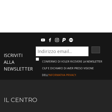
youtube
facebook
instagram
paypal
teamviewer
ISCRIVI
ISCRIVITI
ALLA
CONFERMO DI VOLER RICEVERE LA NEWSLETTER
NEWSLETTER
CILP E DICHIARO DI AVER PRESO VISIONE
DELL'
INFORMATIVA PRIVACY.
Informazioni
IL CENTRO
sul