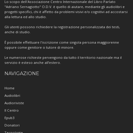
Centro
Lo scopo dell'Associazione Centro Internazionale del Libro Parlato
"Adriano Sernagiotto" O.D.V. è quello di aiutare, mediante gli audiolibri e
progetti specifici, chi è affetto da problemi visivi e/o cognitivi ad accostarsi
alla lettura ed allo studio.
Gli utenti possono richiedere la registrazione personalizzata dei testi,
anche di studio.
È possibile effettuare l'iscrizione come singola persona maggiorenne
oppure come genitore o tutore di minore.
Le numerose richieste pervengono da tutto il territorio nazionale ma il
servizio è esteso anche all’estero.
NAVIGAZIONE
Home
Audiolibri
Audioriviste
Il Centro
Epub3
Donatori
Tecnologie