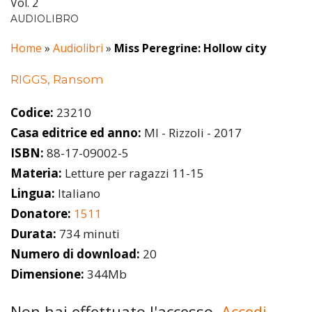
Vol. 2
AUDIOLIBRO
Home
»
Audiolibri
»
Miss Peregrine: Hollow city
RIGGS, Ransom
Codice:
23210
Casa editrice ed anno:
MI - Rizzoli - 2017
ISBN:
88-17-09002-5
Materia:
Letture per ragazzi 11-15
Lingua:
Italiano
Donatore:
1511
Durata:
734 minuti
Numero di download:
20
Dimensione:
344Mb
Non hai effettuato l'accesso.
Accedi.