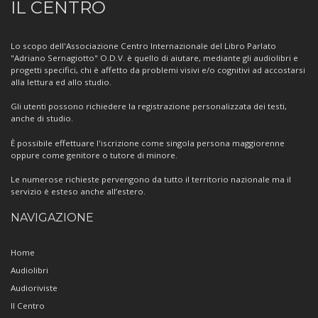
IL CENTRO
sul
Centro
Lo scopo dell'Associazione Centro Internazionale del Libro Parlato
"Adriano Sernagiotto" O.D.V. è quello di aiutare, mediante gli audiolibri e
progetti specifici, chi è affetto da problemi visivi e/o cognitivi ad accostarsi
alla lettura ed allo studio.
Gli utenti possono richiedere la registrazione personalizzata dei testi,
anche di studio.
È possibile effettuare l'iscrizione come singola persona maggiorenne
oppure come genitore o tutore di minore.
Le numerose richieste pervengono da tutto il territorio nazionale ma il
servizio è esteso anche all’estero.
NAVIGAZIONE
Home
Audiolibri
Audioriviste
Il Centro