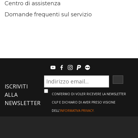
Centro di assistenza
Domande frequenti sul servizio
youtube
facebook
instagram
paypal
teamviewer
ISCRIVI
ISCRIVITI
ALLA
CONFERMO DI VOLER RICEVERE LA NEWSLETTER
NEWSLETTER
CILP E DICHIARO DI AVER PRESO VISIONE
DELL'
INFORMATIVA PRIVACY.
Informazioni