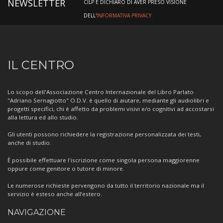
NEWSLETTER
CILP E DICHIARO DI AVER PRESO VISIONE
DELL'
INFORMATIVA PRIVACY.
Informazioni
IL CENTRO
sul
Centro
Lo scopo dell'Associazione Centro Internazionale del Libro Parlato
"Adriano Sernagiotto" O.D.V. è quello di aiutare, mediante gli audiolibri e
progetti specifici, chi è affetto da problemi visivi e/o cognitivi ad accostarsi
alla lettura ed allo studio.
Gli utenti possono richiedere la registrazione personalizzata dei testi,
anche di studio.
È possibile effettuare l'iscrizione come singola persona maggiorenne
oppure come genitore o tutore di minore.
Le numerose richieste pervengono da tutto il territorio nazionale ma il
servizio è esteso anche all’estero.
NAVIGAZIONE