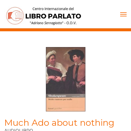
Vai
al
contenuto
Much Ado about nothing
AUDIOLIBRO