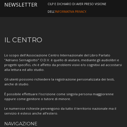
NEWSLETTER
CILP E DICHIARO DI AVER PRESO VISIONE
DELL'
INFORMATIVA PRIVACY.
Informazioni
IL CENTRO
sul
Centro
Lo scopo dell'Associazione Centro Internazionale del Libro Parlato
"Adriano Sernagiotto" O.D.V. è quello di aiutare, mediante gli audiolibri e
progetti specifici, chi è affetto da problemi visivi e/o cognitivi ad accostarsi
alla lettura ed allo studio.
Gli utenti possono richiedere la registrazione personalizzata dei testi,
anche di studio.
È possibile effettuare l'iscrizione come singola persona maggiorenne
oppure come genitore o tutore di minore.
Le numerose richieste pervengono da tutto il territorio nazionale ma il
servizio è esteso anche all’estero.
NAVIGAZIONE