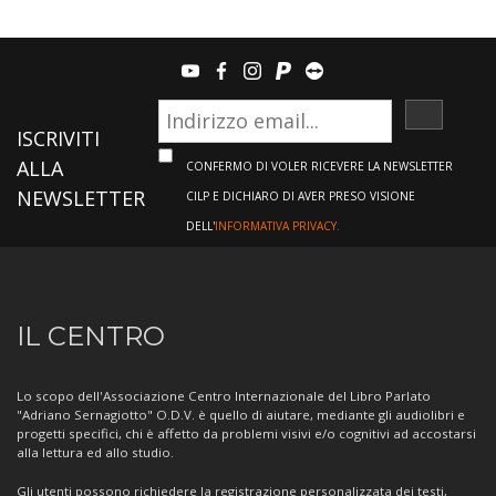
youtube
facebook
instagram
paypal
teamviewer
ISCRIVI
ISCRIVITI
ALLA
CONFERMO DI VOLER RICEVERE LA NEWSLETTER
NEWSLETTER
CILP E DICHIARO DI AVER PRESO VISIONE
DELL'
INFORMATIVA PRIVACY.
Informazioni
IL CENTRO
sul
Centro
Lo scopo dell'Associazione Centro Internazionale del Libro Parlato
"Adriano Sernagiotto" O.D.V. è quello di aiutare, mediante gli audiolibri e
progetti specifici, chi è affetto da problemi visivi e/o cognitivi ad accostarsi
alla lettura ed allo studio.
Gli utenti possono richiedere la registrazione personalizzata dei testi,