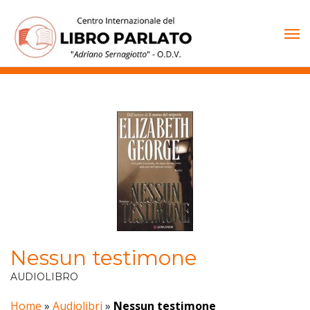
Vai
al
contenuto
Nessun testimone
AUDIOLIBRO
Home
»
Audiolibri
»
Nessun testimone