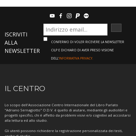
youtube
facebook
instagram
paypal
teamviewer
ISCRIVI
ISCRIVITI
ALLA
CONFERMO DI VOLER RICEVERE LA NEWSLETTER
NEWSLETTER
CILP E DICHIARO DI AVER PRESO VISIONE
DELL'
INFORMATIVA PRIVACY.
Informazioni
IL CENTRO
sul
Centro
Lo scopo dell'Associazione Centro Internazionale del Libro Parlato
"Adriano Sernagiotto" O.D.V. è quello di aiutare, mediante gli audiolibri e
progetti specifici, chi è affetto da problemi visivi e/o cognitivi ad accostarsi
alla lettura ed allo studio.
Gli utenti possono richiedere la registrazione personalizzata dei testi,
anche di studio.