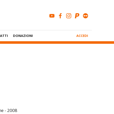
youtube
facebook
instagram
paypal
teamviewe
Menù
ATTI
DONAZIONI
ACCEDI
Account
e - 2008