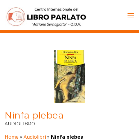
Vai
al
contenuto
Ninfa plebea
AUDIOLIBRO
Home
»
Audiolibri
»
Ninfa plebea