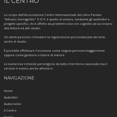
IL CENTRO
sul
Centro
Lo scopo dell'Associazione Centro Internazionale del Libro Parlato
"Adriano Sernagiotto" O.D.V. è quello di aiutare, mediante gli audiolibri e
progetti specifici, chi è affetto da problemi visivi e/o cognitivi ad accostarsi
alla lettura ed allo studio.
Gli utenti possono richiedere la registrazione personalizzata dei testi,
anche di studio.
È possibile effettuare l'iscrizione come singola persona maggiorenne
oppure come genitore o tutore di minore.
Le numerose richieste pervengono da tutto il territorio nazionale ma il
servizio è esteso anche all’estero.
NAVIGAZIONE
Home
Audiolibri
Audioriviste
Il Centro
Epub3