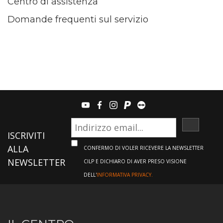
Centro di assistenza
Domande frequenti sul servizio
youtube
facebook
instagram
paypal
teamviewer
ISCRIVI
ISCRIVITI
ALLA
CONFERMO DI VOLER RICEVERE LA NEWSLETTER
NEWSLETTER
CILP E DICHIARO DI AVER PRESO VISIONE
DELL'
INFORMATIVA PRIVACY.
Informazioni