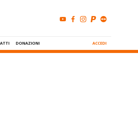
youtube
facebook
instagram
paypal
teamviewe
Menù
ATTI
DONAZIONI
ACCEDI
Account