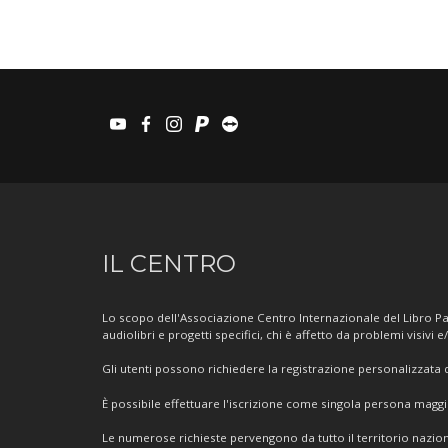
youtube
facebook
instagram
paypal
teamviewer
Informazioni
IL CENTRO
sul
Centro
Lo scopo dell'Associazione Centro Internazionale del Libro Par
audiolibri e progetti specifici, chi è affetto da problemi visivi e
Gli utenti possono richiedere la registrazione personalizzata de
È possibile effettuare l'iscrizione come singola persona mag
Le numerose richieste pervengono da tutto il territorio nazion