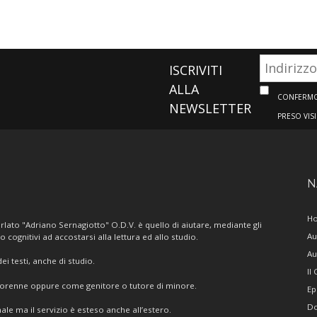
ISCRIVITI
ALLA
CONFERMO 
NEWSLETTER
PRESO VIS
N
H
lato "Adriano Sernagiotto" O.D.V. è quello di aiutare, mediante gli
Au
/o cognitivi ad accostarsi alla lettura ed allo studio.
Au
i testi, anche di studio.
Il
giorenne oppure come genitore o tutore di minore.
Ep
Do
ale ma il servizio è esteso anche all’estero.