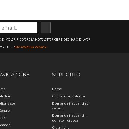
ISCRIVITI
DI VOLER RICEVERE LA NEWSLETTER CILP E DICHIARO DI AVER
IONE DELL'
INFORMATIVA PRIVACY.
AVIGAZIONE
SUPPORTO
ome
Home
diolibri
Centro di assistenza
dioriviste
Domande frequenti sul
servizio
 Centro
Domande frequenti –
ub3
donatori di voce
natori
Classifiche