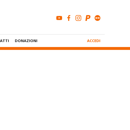
youtube
facebook
instagram
paypal
teamviewe
Menù
ATTI
DONAZIONI
ACCEDI
Account