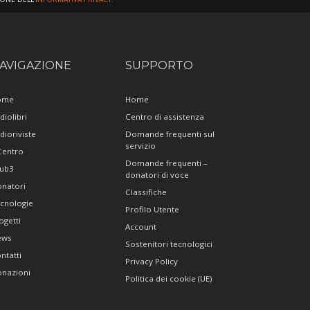
AVIGAZIONE
SUPPORTO
ome
Home
diolibri
Centro di assistenza
dioriviste
Domande frequenti sul
servizio
 Centro
Domande frequenti –
ub3
donatori di voce
natori
Classifiche
cnologie
Profilo Utente
ogetti
Account
ews
Sostenitori tecnologici
ntatti
Privacy Policy
nazioni
Politica dei cookie (UE)