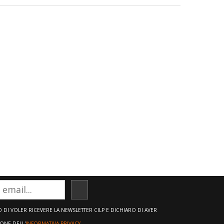
ISCRIVITI
DI VOLER RICEVERE LA NEWSLETTER CILP E DICHIARO DI AVER
IONE DELL'
INFORMATIVA PRIVACY.