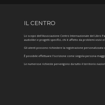
Informazioni
IL CENTRO
sul
Centro
Lo scopo dell'Associazione Centro Internazionale del Libro Par
audiolibri e progetti specifici, chi è affetto da problemi visivi e
Gli utenti possono richiedere la registrazione personalizzata de
È possibile effettuare l'iscrizione come singola persona mag
Le numerose richieste pervengono da tutto il territorio nazion