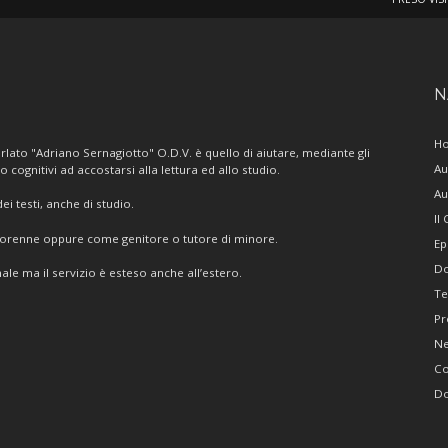
N
H
lato "Adriano Sernagiotto" O.D.V. è quello di aiutare, mediante gli
Au
/o cognitivi ad accostarsi alla lettura ed allo studio.
Au
i testi, anche di studio.
Il
giorenne oppure come genitore o tutore di minore.
Ep
Do
ale ma il servizio è esteso anche all’estero.
Te
Pr
N
Co
Do