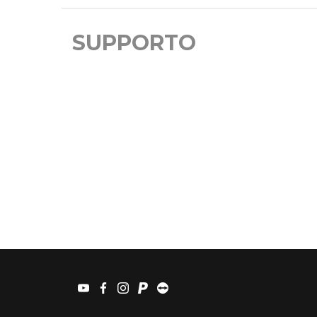
SUPPORTO
youtube
facebook
instagram
paypal
teamviewer