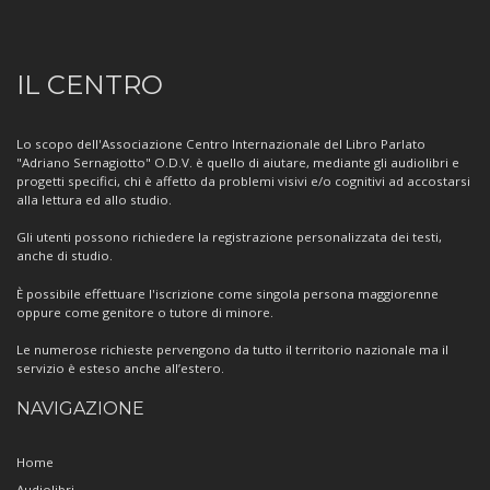
Informazioni
IL CENTRO
sul
Centro
Lo scopo dell'Associazione Centro Internazionale del Libro Parlato
"Adriano Sernagiotto" O.D.V. è quello di aiutare, mediante gli audiolibri e
progetti specifici, chi è affetto da problemi visivi e/o cognitivi ad accostarsi
alla lettura ed allo studio.
Gli utenti possono richiedere la registrazione personalizzata dei testi,
anche di studio.
È possibile effettuare l'iscrizione come singola persona maggiorenne
oppure come genitore o tutore di minore.
Le numerose richieste pervengono da tutto il territorio nazionale ma il
servizio è esteso anche all’estero.
NAVIGAZIONE
Home
Audiolibri