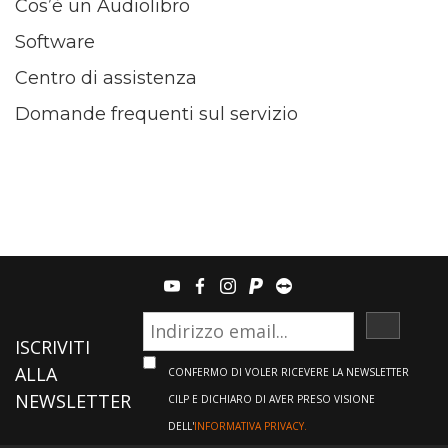
Cos’è un Audiolibro
Software
Centro di assistenza
Domande frequenti sul servizio
youtube
facebook
instagram
paypal
teamviewer
ISCRIVI
ISCRIVITI
ALLA
CONFERMO DI VOLER RICEVERE LA NEWSLETTER
NEWSLETTER
CILP E DICHIARO DI AVER PRESO VISIONE
DELL'
INFORMATIVA PRIVACY.