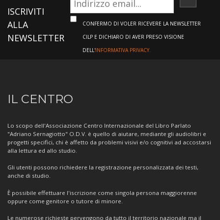
ISCRIVI
ISCRIVITI
ALLA
CONFERMO DI VOLER RICEVERE LA NEWSLETTER
NEWSLETTER
CILP E DICHIARO DI AVER PRESO VISIONE
DELL'
INFORMATIVA PRIVACY.
Informazioni
IL CENTRO
sul
Centro
Lo scopo dell'Associazione Centro Internazionale del Libro Parlato
"Adriano Sernagiotto" O.D.V. è quello di aiutare, mediante gli audiolibri e
progetti specifici, chi è affetto da problemi visivi e/o cognitivi ad accostarsi
alla lettura ed allo studio.
Gli utenti possono richiedere la registrazione personalizzata dei testi,
anche di studio.
È possibile effettuare l'iscrizione come singola persona maggiorenne
oppure come genitore o tutore di minore.
Le numerose richieste pervengono da tutto il territorio nazionale ma il