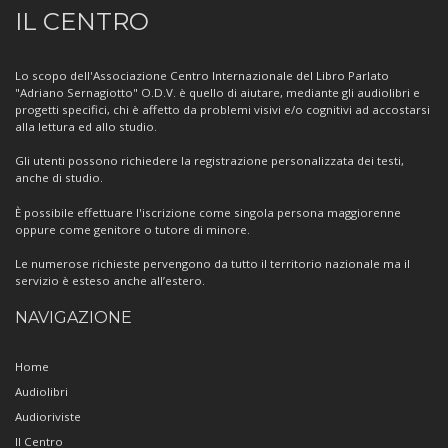
Informazioni
IL CENTRO
sul
Centro
Lo scopo dell'Associazione Centro Internazionale del Libro Parlato
"Adriano Sernagiotto" O.D.V. è quello di aiutare, mediante gli audiolibri e
progetti specifici, chi è affetto da problemi visivi e/o cognitivi ad accostarsi
alla lettura ed allo studio.
Gli utenti possono richiedere la registrazione personalizzata dei testi,
anche di studio.
È possibile effettuare l'iscrizione come singola persona maggiorenne
oppure come genitore o tutore di minore.
Le numerose richieste pervengono da tutto il territorio nazionale ma il
servizio è esteso anche all’estero.
NAVIGAZIONE
Home
Audiolibri
Audioriviste
Il Centro