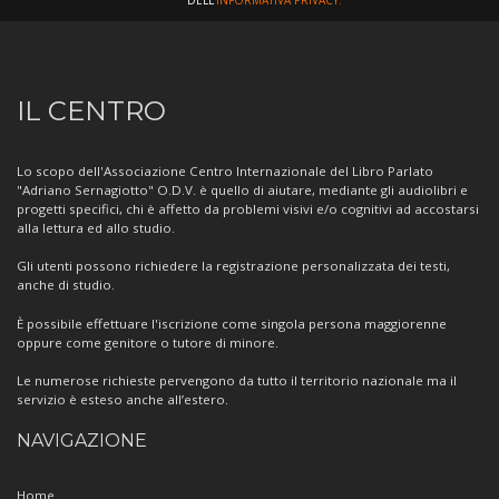
DELL'
INFORMATIVA PRIVACY.
Informazioni
IL CENTRO
sul
Centro
Lo scopo dell'Associazione Centro Internazionale del Libro Parlato
"Adriano Sernagiotto" O.D.V. è quello di aiutare, mediante gli audiolibri e
progetti specifici, chi è affetto da problemi visivi e/o cognitivi ad accostarsi
alla lettura ed allo studio.
Gli utenti possono richiedere la registrazione personalizzata dei testi,
anche di studio.
È possibile effettuare l'iscrizione come singola persona maggiorenne
oppure come genitore o tutore di minore.
Le numerose richieste pervengono da tutto il territorio nazionale ma il
servizio è esteso anche all’estero.
NAVIGAZIONE
Home