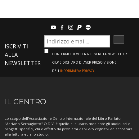
youtube
facebook
instagram
paypal
teamviewer
ISCRIVI
ISCRIVITI
ALLA
CONFERMO DI VOLER RICEVERE LA NEWSLETTER
NEWSLETTER
CILP E DICHIARO DI AVER PRESO VISIONE
DELL'
INFORMATIVA PRIVACY.
Informazioni
IL CENTRO
sul
Centro
Lo scopo dell'Associazione Centro Internazionale del Libro Parlato
"Adriano Sernagiotto" O.D.V. è quello di aiutare, mediante gli audiolibri e
progetti specifici, chi è affetto da problemi visivi e/o cognitivi ad accostarsi
alla lettura ed allo studio.