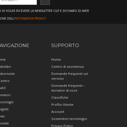
ISCRIVITI
DI VOLER RICEVERE LA NEWSLETTER CILP E DICHIARO DI AVER
IONE DELL'
INFORMATIVA PRIVACY.
AVIGAZIONE
SUPPORTO
ome
Home
diolibri
Centro di assistenza
dioriviste
Domande frequenti sul
servizio
 Centro
Domande frequenti –
ub3
donatori di voce
natori
Classifiche
cnologie
Profilo Utente
ogetti
Account
ews
Sostenitori tecnologici
ntatti
Privacy Policy