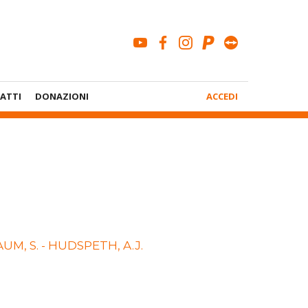
youtube
facebook
instagram
paypal
teamviewe
Menù
ATTI
DONAZIONI
ACCEDI
Account
AUM, S. - HUDSPETH, A.J.