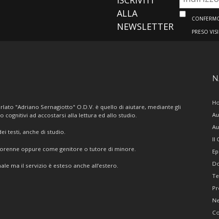
ALLA
CONFERMO 
NEWSLETTER
PRESO VIS
N
H
lato "Adriano Sernagiotto" O.D.V. è quello di aiutare, mediante gli
Au
/o cognitivi ad accostarsi alla lettura ed allo studio.
Au
i testi, anche di studio.
Il
giorenne oppure come genitore o tutore di minore.
Ep
Do
ale ma il servizio è esteso anche all’estero.
Te
Pr
N
Co