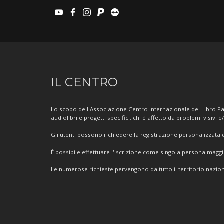
youtube
facebook
instagram
paypal
teamviewer
Informazioni
IL CENTRO
sul
Centro
Lo scopo dell'Associazione Centro Internazionale del Libro Par
audiolibri e progetti specifici, chi è affetto da problemi visivi e
Gli utenti possono richiedere la registrazione personalizzata de
È possibile effettuare l'iscrizione come singola persona mag
Le numerose richieste pervengono da tutto il territorio nazion