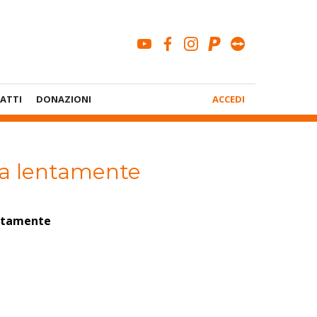
youtube
facebook
instagram
paypal
teamviewe
Menù
ATTI
DONAZIONI
ACCEDI
Account
a lentamente
ntamente